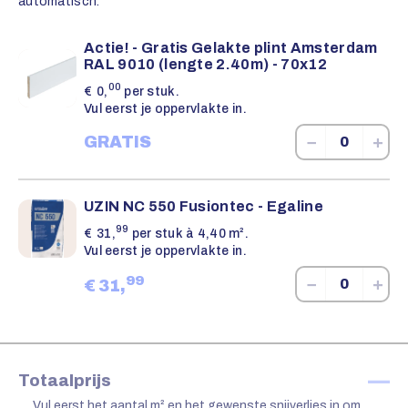
automatisch.
Actie! - Gratis Gelakte plint Amsterdam
RAL 9010 (lengte 2.40m) - 70x12
00
€
0,
per stuk.
Vul eerst je oppervlakte in.
−
+
GRATIS
UZIN NC 550 Fusiontec - Egaline
99
€
31,
per stuk à 4,40 m².
Vul eerst je oppervlakte in.
99
−
+
€
31,
—
Totaalprijs
Vul eerst het aantal m² en het gewenste snijverlies in om