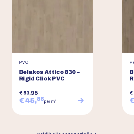
PVC
P
Belakos Attico 830 –
B
Rigid Click PVC
R
95
€ 53,
€
86
€ 45,
€
2
per m