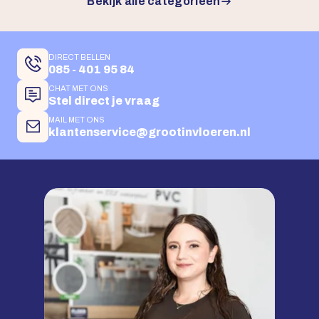
Bekijk alle categorieën
DIRECT BELLEN
085 - 401 95 84
CHAT MET ONS
Stel direct je vraag
MAIL MET ONS
klantenservice@grootinvloeren.nl