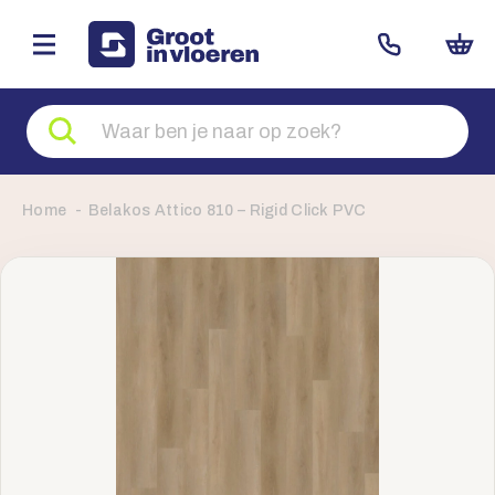
Zoeken
naar
producten
Home
Belakos Attico 810 – Rigid Click PVC