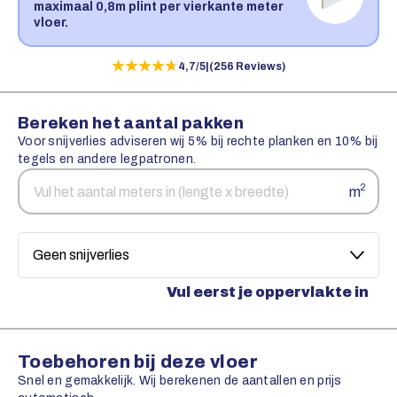
maximaal 0,8m plint per vierkante meter
vloer.
★★★★★
★★★★★
4,7/5
|
(256 Reviews)
Bereken het aantal pakken
Voor snijverlies adviseren wij 5% bij rechte planken en 10% bij
tegels en andere legpatronen.
Aantal
Snijverlies
2
m
vierkante
meters
Vul eerst je oppervlakte in
Toebehoren bij deze vloer
Snel en gemakkelijk. Wij berekenen de aantallen en prijs