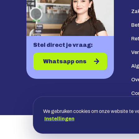
Zak
Bet
Re
Stel direct je vraag:
Ve
Whatsapp ons
Al
Ov
Co
We gebruiken cookies om onze website te ver
Instellingen
Veilig betalen met jouw bank, óf achte