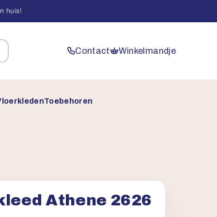
n huis!
Contact
Winkelmandje
Vloerkleden
Toebehoren
kleed Athene 2626