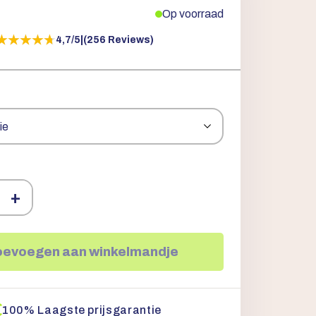
Op voorraad
★★★★★
★★★★★
4,7/5
|
(256 Reviews)
+
oevoegen aan winkelmandje
100% Laagste prijsgarantie