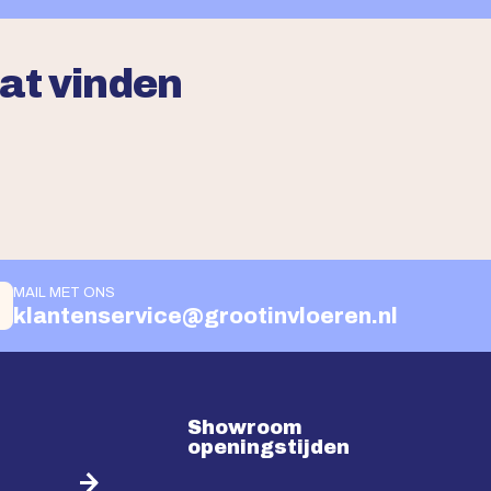
aat vinden
MAIL MET ONS
klantenservice@grootinvloeren.nl
Showroom
openingstijden