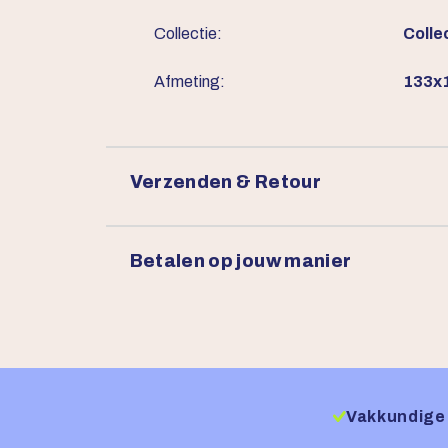
Collectie:
Colle
Afmeting:
133x1
Verzenden & Retour
Betalen op jouw manier
Vakkundige 