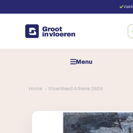
Vakk
Zo
na
pr
Menu
Home
Vloerkleed Athene 2626