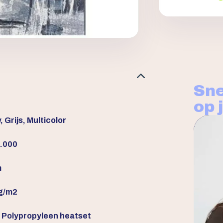
Sne
op 
 Grijs, Multicolor
.000
m
g/m2
Polypropyleen heatset