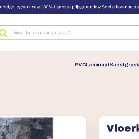
undige legservice
100% Laagste prijsgarantie
Snelle levering aa
eken
ar
oducten
PVC
Laminaat
Kunstgras
Vloer