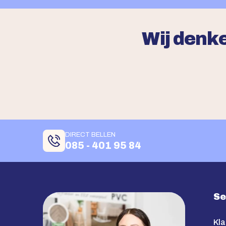
Wij denke
DIRECT BELLEN
085 - 401 95 84
Se
Kla