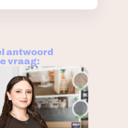
l antwoord
je vraag: