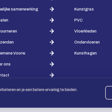
elijke samenwerking
Kunstgras
alen
PVC
tourneren
Vloerkleden
rzenden
Ondervloeren
gemene Voorw.
Kunsthagen
er ons
ntact
beteren en je een betere ervaring te bieden.
raf in termijnen