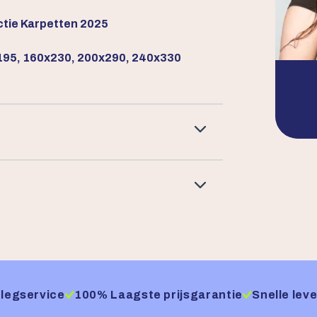
ctie Karpetten 2025
95, 160x230, 200x290, 240x330
legservice
100% Laagste prijsgarantie
Snelle leve