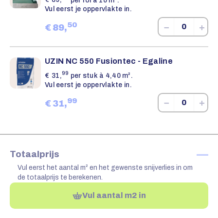
Vul eerst je oppervlakte in.
50
−
+
€
89,
UZIN NC 550 Fusiontec - Egaline
99
€
31,
per stuk à 4,40 m².
Vul eerst je oppervlakte in.
99
−
+
€
31,
—
Totaalprijs
Vul eerst het aantal m² en het gewenste snijverlies in om
de totaalprijs te berekenen.
Vul aantal m2 in