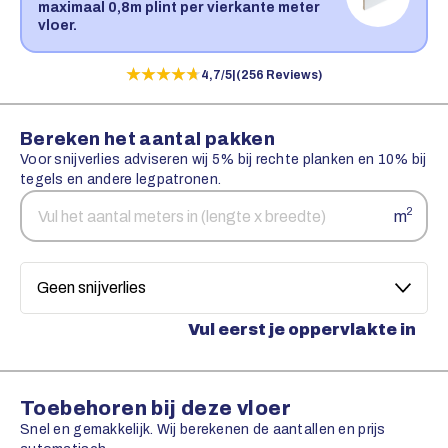
maximaal 0,8m plint per vierkante meter
vloer.
★★★★★
★★★★★
4,7/5
|
(256 Reviews)
Bereken het aantal pakken
Voor snijverlies adviseren wij 5% bij rechte planken en 10% bij
tegels en andere legpatronen.
Aantal
Snijverlies
2
m
vierkante
meters
Vul eerst je oppervlakte in
Toebehoren bij deze vloer
Snel en gemakkelijk. Wij berekenen de aantallen en prijs