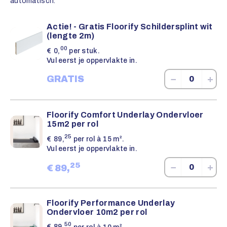
automatisch.
Actie! - Gratis Floorify Schildersplint wit
(lengte 2m)
00
€
0,
per stuk.
Vul eerst je oppervlakte in.
−
+
GRATIS
Floorify Comfort Underlay Ondervloer
15m2 per rol
25
€
89,
per rol à 15 m².
Vul eerst je oppervlakte in.
25
−
+
€
89,
Floorify Performance Underlay
Ondervloer 10m2 per rol
50
€
89,
per rol à 10 m².