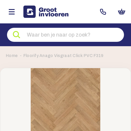
Zoeken
naar
producten
Home
Floorify Anago Visgraat Click PVC F319