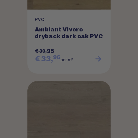
PVC
Ambiant Vivero
dryback dark oak PVC
95
€ 39,
96
€ 33,
2
per m