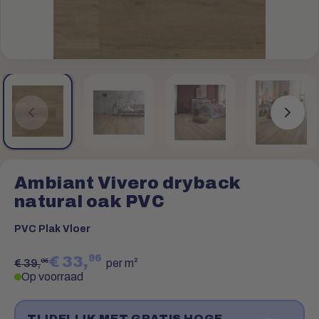
Ambiant Vivero dryback
natural oak PVC
PVC Plak Vloer
96
€ 33,
95
€ 39,
per m²
Op voorraad
TIJDELIJK MET GRATIS HOGE