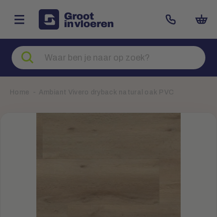
Zoeken
naar
producten
Home
Ambiant Vivero dryback natural oak PVC