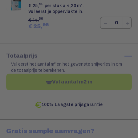
95
€
25,
per stuk à 4,20 m².
Vul eerst je oppervlakte in.
50
€
44,
−
+
95
€
25,
—
Totaalprijs
Vul eerst het aantal m² en het gewenste snijverlies in om
de totaalprijs te berekenen.
Vul aantal m2 in
100% Laagste prijsgarantie
Gratis sample aanvragen?