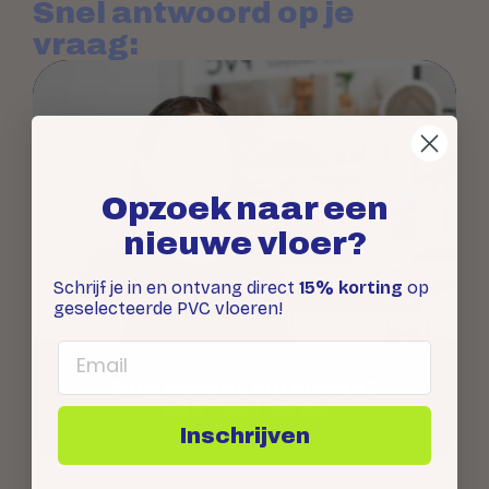
Snel antwoord op je
vraag:
Opzoek naar een
nieuwe vloer?
Schrijf je in en ontvang direct
15% korting
op
geselecteerde PVC vloeren!
Email
Nog sneller antwoord?
085 - 401 95 84
Inschrijven