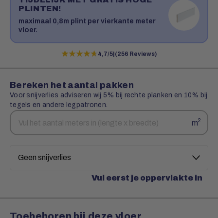
PLINTEN!
maximaal 0,8m plint per vierkante meter
vloer.
★★★★★
★★★★★
4,7/5
|
(256 Reviews)
Bereken het aantal pakken
Voor snijverlies adviseren wij 5% bij rechte planken en 10% bij
tegels en andere legpatronen.
Aantal
Snijverlies
2
m
vierkante
meters
Vul eerst je oppervlakte in
Toebehoren bij deze vloer