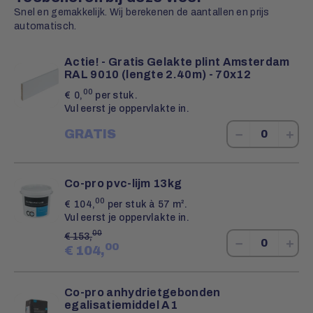
Snel en gemakkelijk. Wij berekenen de aantallen en prijs
automatisch.
Actie! - Gratis Gelakte plint Amsterdam
RAL 9010 (lengte 2.40m) - 70x12
00
€
0,
per stuk.
Vul eerst je oppervlakte in.
−
+
GRATIS
Co-pro pvc-lijm 13kg
00
€
104,
per stuk à 57 m².
Vul eerst je oppervlakte in.
00
€
153,
−
+
00
€
104,
Co-pro anhydrietgebonden
egalisatiemiddel A1