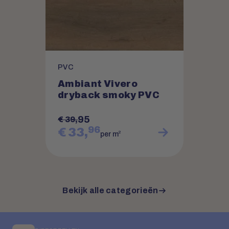
PVC
Ambiant Vivero
dryback smoky PVC
95
€ 39,
96
€ 33,
2
per m
Bekijk alle categorieën