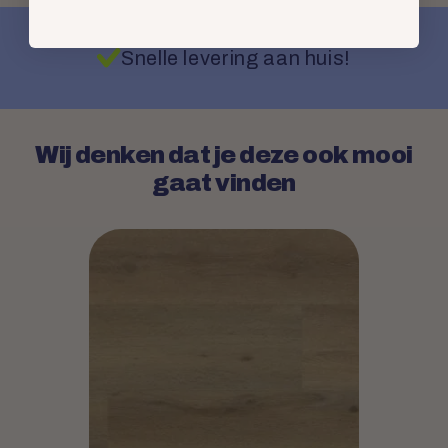
Snelle levering aan huis!
Wij denken dat je deze ook mooi
gaat vinden