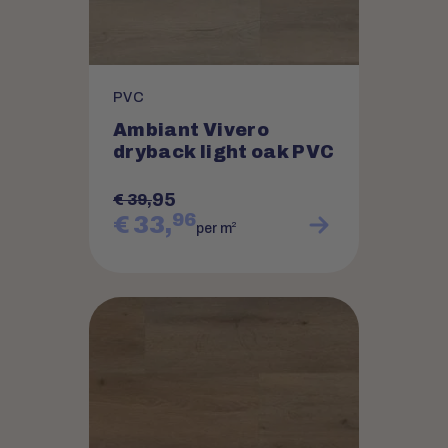
PVC
Ambiant Vivero
dryback light oak PVC
95
€ 39,
96
€ 33,
2
per m