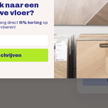
Gratis s
k naar een
Je kunt gratis 3
we vloer?
jouw perfecte vl
vang direct
15% korting
op
vloeren!
Offerte 
schrijven
Binnen 1 werkda
legservice.