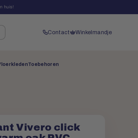
n huis!
Contact
Winkelmandje
Vloerkleden
Toebehoren
nt Vivero click
arm oak PVC