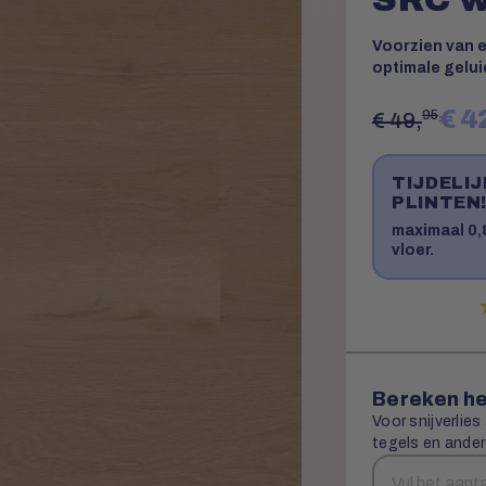
Voorzien van 
optimale gelui
€ 4
95
€ 49,
TIJDELI
PLINTEN
maximaal 0,8
vloer.
Bereken he
Voor snijverlies
tegels en ander
Aantal
Snijverlies