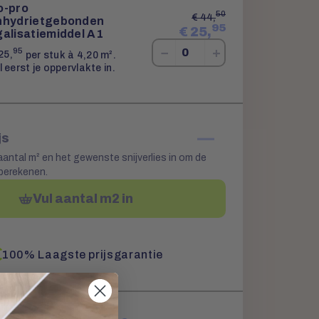
o-pro
50
€
44,
nhydrietgebonden
95
€
25,
galisatiemiddel A1
−
+
95
25,
per stuk à 4,20 m².
l eerst je oppervlakte in.
—
js
aantal m² en het gewenste snijverlies in om de
 berekenen.
Vul aantal m2 in
100% Laagste prijsgarantie