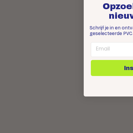
Opzoe
nieu
Schrijf je in en ont
geselecteerde PVC 
Email
In