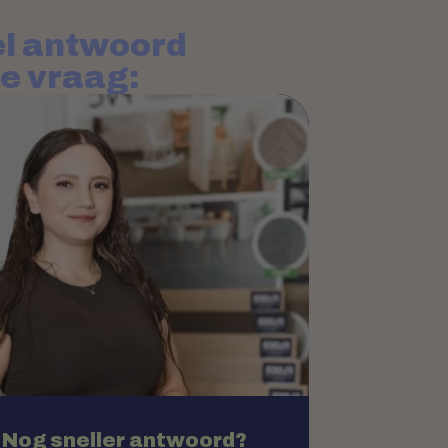
l antwoord
je vraag:
Nog sneller antwoord?