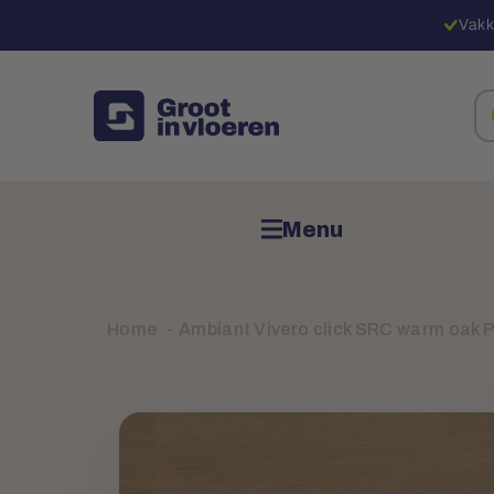
Vakk
Zo
na
pr
Menu
Home
Ambiant Vivero click SRC warm oak 