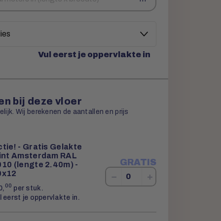
Vul eerst je oppervlakte in
n bij deze vloer
ijk. Wij berekenen de aantallen en prijs
tie! - Gratis Gelakte
lint Amsterdam RAL
GRATIS
10 (lengte 2.40m) -
0x12
−
+
00
0,
per stuk.
l eerst je oppervlakte in.