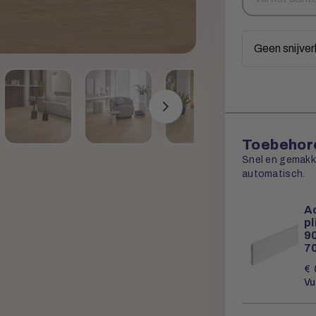
vierkante
meters
Toebehore
Snel en gemakkel
automatisch.
Ac
p
90
7
€
Vu