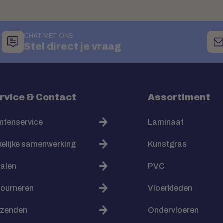
CHAT MET ONS
Stel direct je vraag
rvice & Contact
Assortiment
ntenservice
Laminaat
elijke samenwerking
Kunstgras
alen
PVC
tourneren
Vloerkleden
rzenden
Ondervloeren