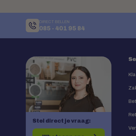
DIRECT BELLEN
085 - 401 95 84
Se
Kla
Zak
Bet
Re
Stel direct je vraag:
Ve