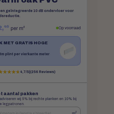
een geïntegreerde 10 dB ondervloer voor
dsreductie.
46
2,
per m²
Op voorraad
JK MET GRATIS HOGE
!
m plint per vierkante meter
★★★★★
★★★★★
4,7/5
|
(256 Reviews)
t aantal pakken
 adviseren wij 5% bij rechte planken en 10% bij
e legpatronen.
2
m