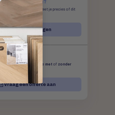
ample aanvragen?
 samples bestellen. Zo weet je precies of dit
oer is.
Sample aanvragen
aanvragen
g een vrijblijvende offerte
met
of
zonder
Vraag een offerte aan