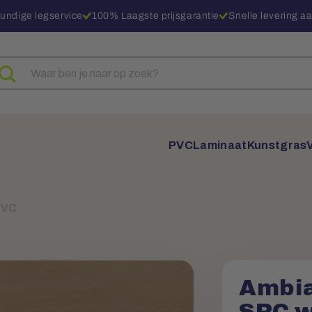
undige legservice
100% Laagste prijsgarantie
Snelle levering aa
eken
ar
oducten
PVC
Laminaat
Kunstgras
PVC
Ambia
SRC w