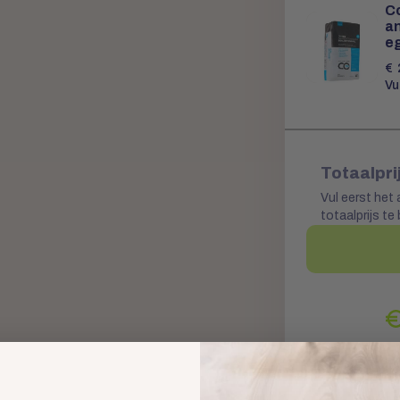
C
a
e
€
Vu
Totaalpri
Vul eerst het 
totaalprijs te