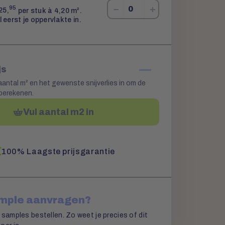
−
+
95
25,
per stuk à 4,20 m².
l eerst je oppervlakte in.
—
js
aantal m² en het gewenste snijverlies in om de
 berekenen.
Vul aantal m2 in
100% Laagste prijsgarantie
ample aanvragen?
 samples bestellen. Zo weet je precies of dit