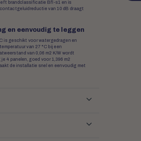
eeft brandclassificatie Bfl-s1 en is
 contactgeluidreductie van 10 dB draagt
ng en eenvoudig te leggen
C is geschikt voor watergedragen en
temperatuur van 27 °C bij een
aatweerstand van 0,06 m2 K/W wordt
 je 4 panelen, goed voor 1,396 m2
aakt de installatie snel en eenvoudig met