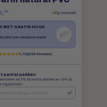
46
2,
Op voorraad
JK MET GRATIS HOGE
!
m plint per vierkante meter
★★★★★
★★★★★
4,7/5
|
(256 Reviews)
t aantal pakken
 adviseren wij 5% bij rechte planken en 10% bij
e legpatronen.
2
m