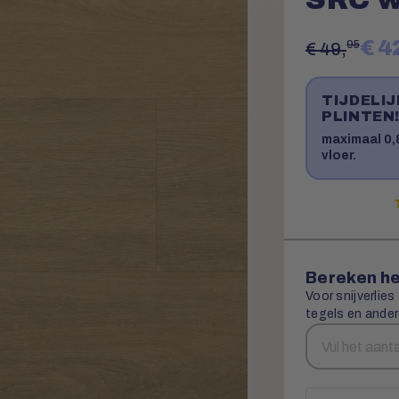
€ 4
95
€ 49,
TIJDELI
PLINTEN
maximaal 0,8
vloer.
Bereken he
Voor snijverlies
tegels en ander
Aantal
Snijverlies
vierkante
meters