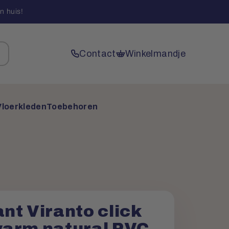
n huis!
Contact
Winkelmandje
Vloerkleden
Toebehoren
nt Viranto click
arm natural PVC