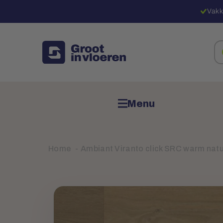
Vakk
Zo
na
pr
Menu
Home
Ambiant Viranto click SRC warm nat