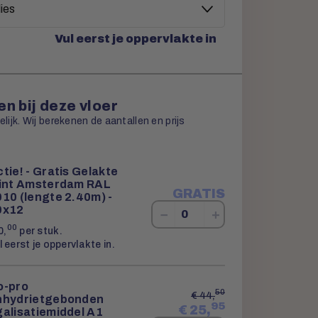
Vul eerst je oppervlakte in
n bij deze vloer
ijk. Wij berekenen de aantallen en prijs
tie! - Gratis Gelakte
lint Amsterdam RAL
GRATIS
10 (lengte 2.40m) -
0x12
−
+
00
0,
per stuk.
l eerst je oppervlakte in.
o-pro
50
€
44,
nhydrietgebonden
95
€
25,
galisatiemiddel A1