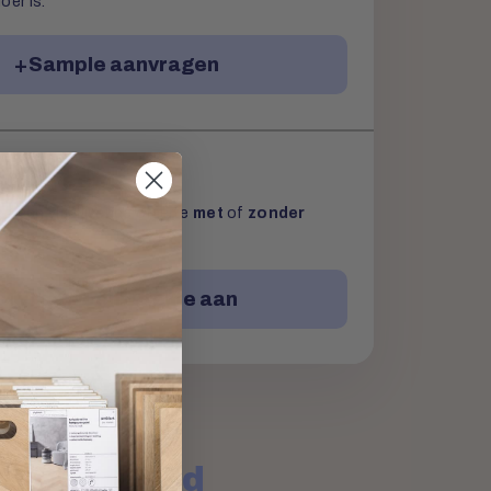
oer is.
Sample aanvragen
aanvragen
g een vrijblijvende offerte
met
of
zonder
Vraag een offerte aan
l antwoord