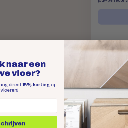
jouw perfecte vl
Offerte 
Binnen 1 werkda
k naar een
legservice.
we vloer?
vang direct
15% korting
op
vloeren!
Sne
schrijven