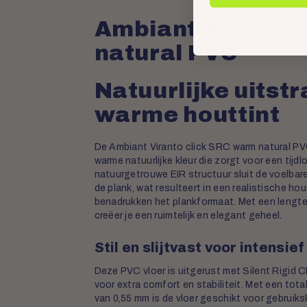
Ambiant Viranto 
natural PVC
Natuurlijke uitstr
warme houttint
De Ambiant Viranto click SRC warm natural PVC 
warme natuurlijke kleur die zorgt voor een tijdl
natuurgetrouwe EIR structuur sluit de voelbar
de plank, wat resulteert in een realistische ho
benadrukken het plankformaat. Met een lengte
creëer je een ruimtelijk en elegant geheel.
Stil en slijtvast voor intensie
Deze PVC vloer is uitgerust met Silent Rigid 
voor extra comfort en stabiliteit. Met een tota
van 0,55 mm is de vloer geschikt voor gebruik