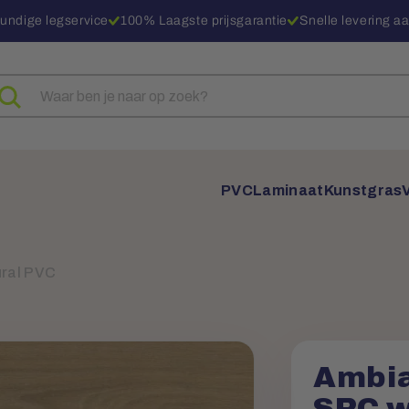
undige legservice
100% Laagste prijsgarantie
Snelle levering aa
eken
ar
oducten
PVC
Laminaat
Kunstgras
ural PVC
Ambia
SRC w