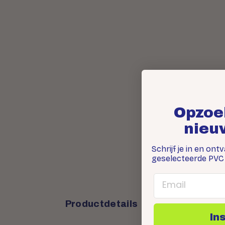
Opzoe
nieu
Schrijf je in en ont
geselecteerde PVC 
Email
Productdetails
In