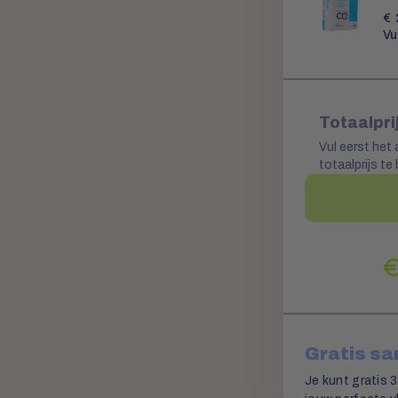
€
Vu
Totaalpri
Vul eerst het 
totaalprijs te
Gratis s
Je kunt gratis 3