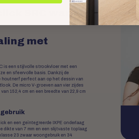
op 
click SRC warm
aling met
is een stijlvolle strookvloer met een
oze en sfeervolle basis. Dankzij de
e houtnerf perfect aan op het dessin van
utlook. De micro V-groeven aan vier zijdes
 van 152,4 cm en een breedte van 22,9 cm
f gebruik
Click en een geïntegreerde IXPE onderlaag
le dikte van 7 mm en een slijtvaste toplaag
sklasse 23 zwaar woongebruik en 34