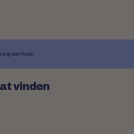
ring aan huis!
aat vinden