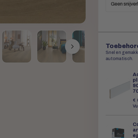
Toebehore
Snel en gemakkel
automatisch.
Ac
p
90
7
€
Vu
C
a
e