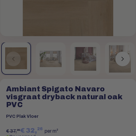
Ambiant Spigato Navaro
visgraat dryback natural oak
PVC
PVC Plak Vloer
26
€ 32,
95
€ 37,
per m²