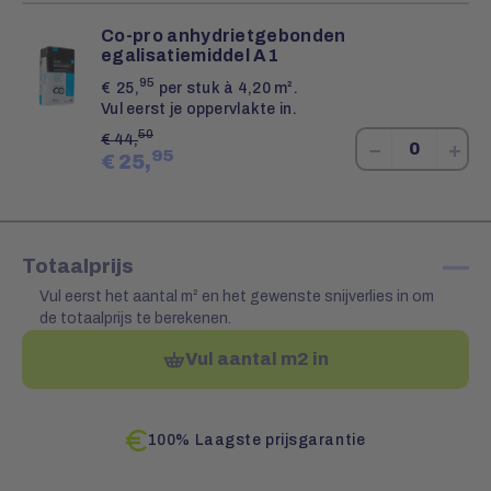
Co-pro anhydrietgebonden
egalisatiemiddel A1
95
€
25,
per stuk à 4,20 m².
Vul eerst je oppervlakte in.
50
€
44,
−
+
95
€
25,
—
Totaalprijs
Vul eerst het aantal m² en het gewenste snijverlies in om
de totaalprijs te berekenen.
Vul aantal m2 in
100% Laagste prijsgarantie