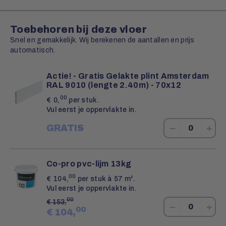
Toebehoren bij deze vloer
Snel en gemakkelijk. Wij berekenen de aantallen en prijs
automatisch.
Actie! - Gratis Gelakte plint Amsterdam
RAL 9010 (lengte 2.40m) - 70x12
00
€
0,
per stuk.
Vul eerst je oppervlakte in.
−
+
GRATIS
Co-pro pvc-lijm 13kg
00
€
104,
per stuk à 57 m².
Vul eerst je oppervlakte in.
00
€
153,
−
+
00
€
104,