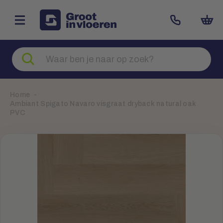
Zoeken
naar
producten
Home
Ambiant Spigato Navaro visgraat dryback natural oak
PVC