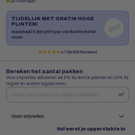
Op voorraad
TIJDELIJK MET GRATIS HOGE
PLINTEN!
maximaal 0,8m plint per vierkante meter
vloer.
★★★★★
★★★★★
4,7/5
|
(256 Reviews)
Bereken het aantal pakken
Voor snijverlies adviseren wij 5% bij rechte planken en 10% bij
tegels en andere legpatronen.
Aantal
Snijverlies
2
m
vierkante
meters
Vul eerst je oppervlakte in