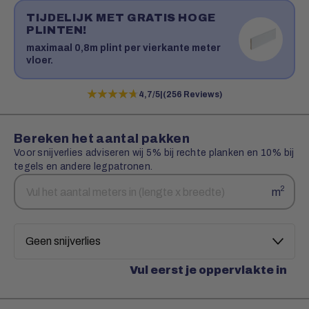
TIJDELIJK MET GRATIS HOGE
PLINTEN!
maximaal 0,8m plint per vierkante meter
vloer.
★★★★★
★★★★★
4,7/5
|
(256 Reviews)
Bereken het aantal pakken
Voor snijverlies adviseren wij 5% bij rechte planken en 10% bij
tegels en andere legpatronen.
Aantal
Snijverlies
2
m
vierkante
meters
Vul eerst je oppervlakte in