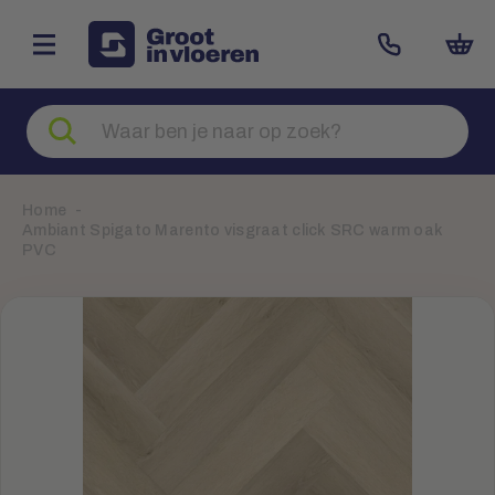
Zoeken
naar
producten
Home
Ambiant Spigato Marento visgraat click SRC warm oak
PVC