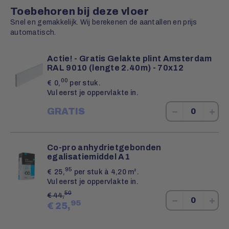
Toebehoren bij deze vloer
Snel en gemakkelijk. Wij berekenen de aantallen en prijs
automatisch.
Actie! - Gratis Gelakte plint Amsterdam
RAL 9010 (lengte 2.40m) - 70x12
00
€
0,
per stuk.
Vul eerst je oppervlakte in.
−
+
GRATIS
Co-pro anhydrietgebonden
egalisatiemiddel A1
95
€
25,
per stuk à 4,20 m².
Vul eerst je oppervlakte in.
50
€
44,
−
+
95
€
25,