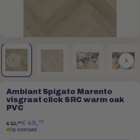
Ambiant Spigato Marento
visgraat click SRC warm oak
PVC
01
€ 45,
95
€ 52,
Op voorraad