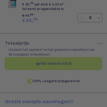
95
€
25,
per stuk à 4,20 m².
Vul eerst je oppervlakte in.
50
€
44,
−
+
95
€
25,
—
Totaalprijs
Vul eerst het aantal m² en het gewenste snijverlies in om
de totaalprijs te berekenen.
Vul aantal m2 in
100% Laagste prijsgarantie
Gratis sample aanvragen?