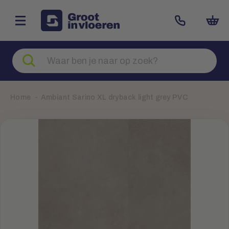
Zoeken
naar
producten
Home
Ambiant Sarino XL dryback light grey PVC