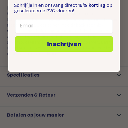
Schrijf je in en ontvang direct
15% korting
op
De Ambiant Sarino XL Dryback Light Grey PVC is een
geselecteerde PVC vloeren!
hoogwaardige dryback PVC vloer met een moderne
lichtgrijze tint en extra brede planken voor een ruimtelijk en
Email
elegant effect. Door de verlijmde dryback-techniek
ontstaat een strak, naadloos resultaat dat luxe en robuust
aandoet. Deze vloer is waterbestendig, slijtvast,
onderhoudsvriendelijk en geschikt voor vloerverwarming.
Inschrijven
Ideaal voor stijlvolle, eigentijdse interieurs waar comfort en
duurzaamheid samenkomen.
Specificaties
Verzenden & Retour
Betalen op jouw manier