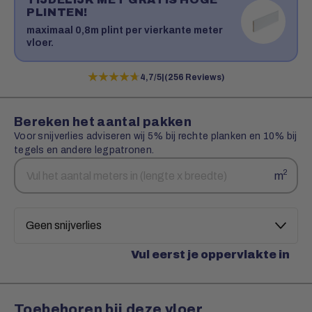
PLINTEN!
maximaal 0,8m plint per vierkante meter
vloer.
★★★★★
★★★★★
4,7/5
|
(256 Reviews)
Bereken het aantal pakken
Voor snijverlies adviseren wij 5% bij rechte planken en 10% bij
tegels en andere legpatronen.
Aantal
Snijverlies
2
m
vierkante
meters
Vul eerst je oppervlakte in
Toebehoren bij deze vloer