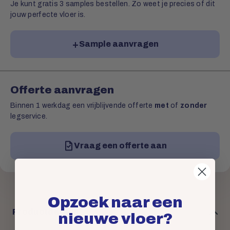
Je kunt gratis 3 samples bestellen. Zo weet je precies of dit
jouw perfecte vloer is.
Sample aanvragen
Offerte aanvragen
Binnen 1 werkdag een vrijblijvende offerte
met
of
zonder
legservice.
Vraag een offerte aan
Opzoek naar een
Productdetails
nieuwe vloer?