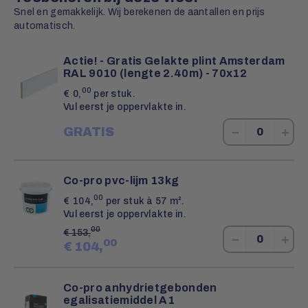
Snel en gemakkelijk. Wij berekenen de aantallen en prijs
automatisch.
Actie! - Gratis Gelakte plint Amsterdam
RAL 9010 (lengte 2.40m) - 70x12
00
€
0,
per stuk.
Vul eerst je oppervlakte in.
−
+
GRATIS
Co-pro pvc-lijm 13kg
00
€
104,
per stuk à 57 m².
Vul eerst je oppervlakte in.
00
€
153,
−
+
00
€
104,
Co-pro anhydrietgebonden
egalisatiemiddel A1