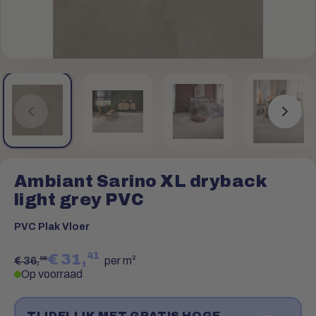
Ambiant Sarino XL dryback
light grey PVC
PVC Plak Vloer
41
€ 31,
95
€ 36,
per m²
Op voorraad
TIJDELIJK MET GRATIS HOGE