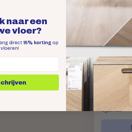
k naar een
we vloer?
Gratis s
Je kunt gratis 3
vang direct
15% korting
op
jouw perfecte vl
vloeren!
schrijven
Offerte 
Binnen 1 werkda
legservice.