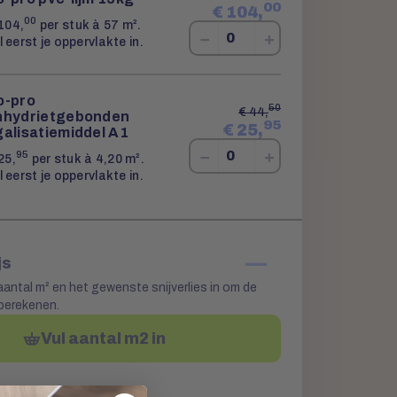
00
€
104,
00
104,
per stuk à 57 m².
−
+
l eerst je oppervlakte in.
o-pro
50
€
44,
nhydrietgebonden
95
€
25,
galisatiemiddel A1
−
+
95
25,
per stuk à 4,20 m².
l eerst je oppervlakte in.
—
js
aantal m² en het gewenste snijverlies in om de
 berekenen.
Vul aantal m2 in