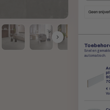
meters
Toebehore
Snel en gemakkel
automatisch.
Ac
p
90
7
€
Vu
Co