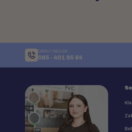
DIRECT BELLEN
085 - 401 95 84
Se
Kla
Zak
Bet