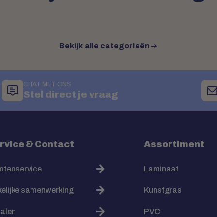
Bekijk alle categorieën
CHAT MET ONS
Stel direct je vraag
rvice & Contact
Assortiment
ntenservice
Laminaat
elijke samenwerking
Kunstgras
alen
PVC