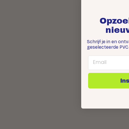
Opzoe
nieu
Schrijf je in en ont
geselecteerde PVC 
Email
In