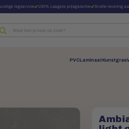
undige legservice
100% Laagste prijsgarantie
Snelle levering aa
eken
ar
oducten
PVC
Laminaat
Kunstgras
C
Ambia
light