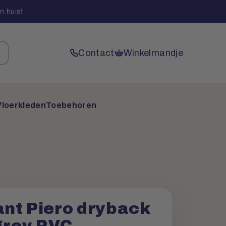
n huis!
Contact
Winkelmandje
Vloerkleden
Toebehoren
nt Piero dryback
 grey PVC