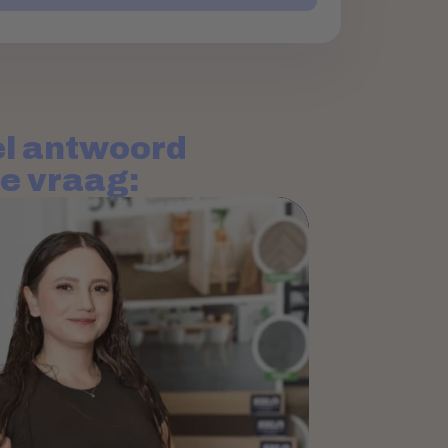
l antwoord
je vraag: