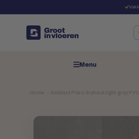
Vakk
Zo
na
pr
Menu
Home
Ambiant Piero dryback light grey PV