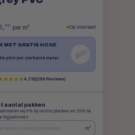
r
96
3,
per m²
Op voorraad
JK MET GRATIS HOGE
!
m plint per vierkante meter
★★★★★
★★★★★
4,7/5
|
(256 Reviews)
t aantal pakken
 adviseren wij 5% bij rechte planken en 10% bij
e legpatronen.
2
m