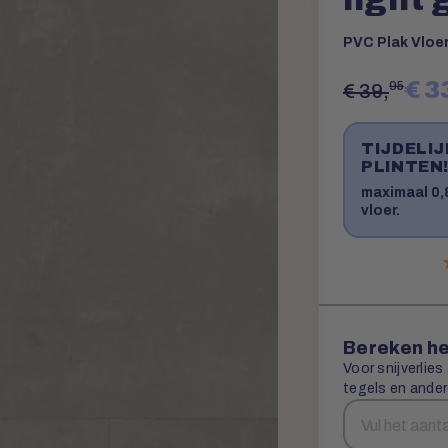
PVC Plak Vloe
€ 3
95
€ 39,
TIJDELI
PLINTEN
maximaal 0,8
vloer.
Bereken he
Voor snijverlies
tegels en ander
Aantal
Snijverlies
vierkante