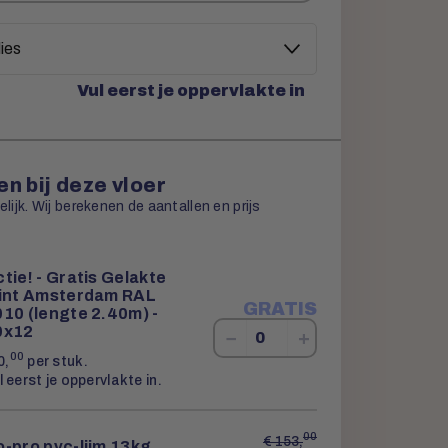
Vul eerst je oppervlakte in
n bij deze vloer
ijk. Wij berekenen de aantallen en prijs
tie! - Gratis Gelakte
lint Amsterdam RAL
GRATIS
10 (lengte 2.40m) -
0x12
−
+
00
0,
per stuk.
l eerst je oppervlakte in.
00
€
153,
-pro pvc-lijm 13kg