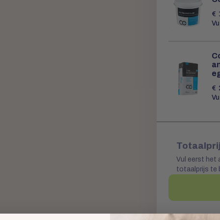
€
Vu
C
a
e
€
Vu
Totaalpri
Vul eerst het 
totaalprijs te