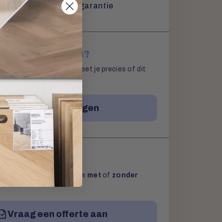
100% Laagste prijsgarantie
ample aanvragen?
 samples bestellen. Zo weet je precies of dit
oer is.
Sample aanvragen
aanvragen
g een vrijblijvende offerte
met
of
zonder
Vraag een offerte aan