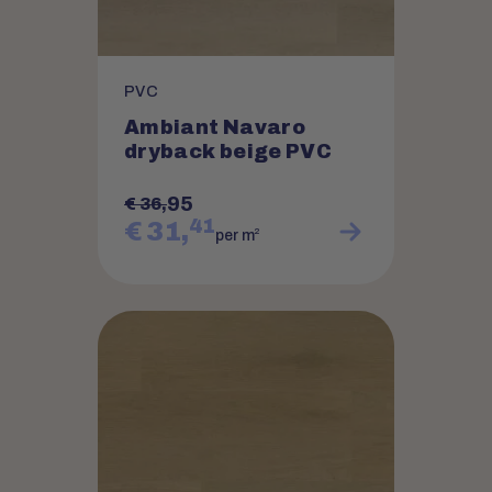
PVC
Ambiant Navaro
dryback beige PVC
95
€ 36,
41
€ 31,
2
per m