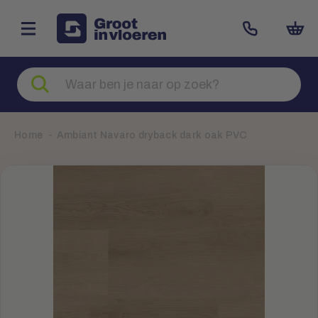
Zoeken
naar
producten
Home
Ambiant Navaro dryback dark oak PVC