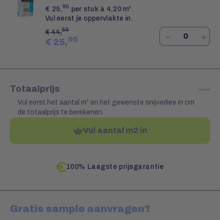
95
€
25,
per stuk à 4,20 m².
Vul eerst je oppervlakte in.
50
€
44,
−
+
95
€
25,
—
Totaalprijs
Vul eerst het aantal m² en het gewenste snijverlies in om
de totaalprijs te berekenen.
Vul aantal m2 in
100% Laagste prijsgarantie
Gratis sample aanvragen?