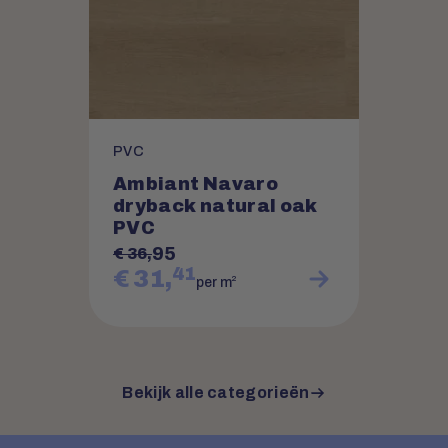
PVC
Ambiant Navaro
dryback natural oak
PVC
95
€ 36,
41
€ 31,
2
per m
Bekijk alle categorieën