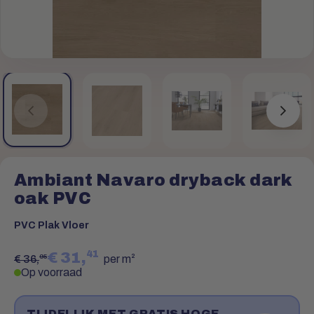
Ambiant Navaro dryback dark
oak PVC
PVC Plak Vloer
41
€ 31,
95
€ 36,
per m²
Op voorraad
TIJDELIJK MET GRATIS HOGE