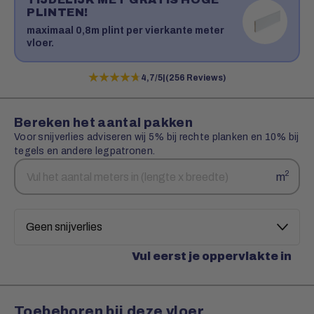
PLINTEN!
maximaal 0,8m plint per vierkante meter
vloer.
★★★★★
★★★★★
4,7/5
|
(256 Reviews)
Bereken het aantal pakken
Voor snijverlies adviseren wij 5% bij rechte planken en 10% bij
tegels en andere legpatronen.
Aantal
Snijverlies
2
m
vierkante
meters
Vul eerst je oppervlakte in
Toebehoren bij deze vloer