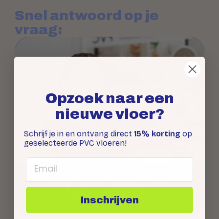
Snel antwoord op je
vraag:
Opzoek naar een
nieuwe vloer?
Schrijf je in en ontvang direct
15% korting
op
geselecteerde PVC vloeren!
Email
Nog sneller antwoord?
085 - 401 95 84
Inschrijven