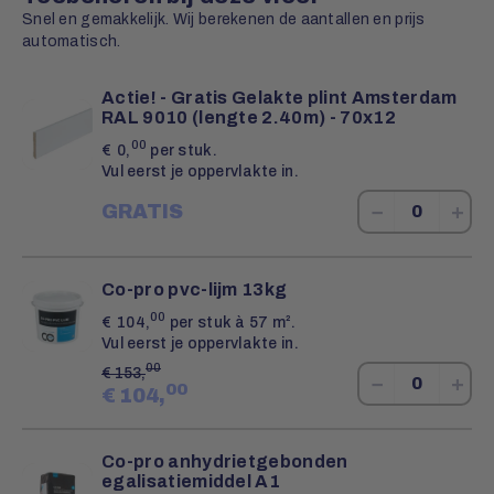
Snel en gemakkelijk. Wij berekenen de aantallen en prijs
automatisch.
Actie! - Gratis Gelakte plint Amsterdam
RAL 9010 (lengte 2.40m) - 70x12
00
€
0,
per stuk.
Vul eerst je oppervlakte in.
−
+
GRATIS
Co-pro pvc-lijm 13kg
00
€
104,
per stuk à 57 m².
Vul eerst je oppervlakte in.
00
€
153,
−
+
00
€
104,
Co-pro anhydrietgebonden
egalisatiemiddel A1