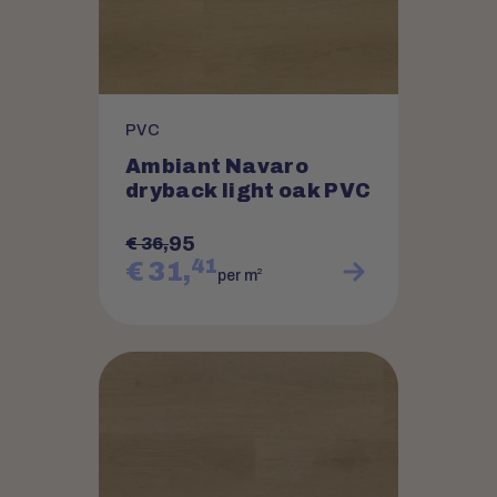
PVC
Ambiant Navaro
dryback light oak PVC
95
€ 36,
41
€ 31,
2
per m