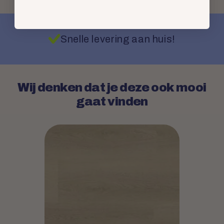
Snelle levering aan huis!
Wij denken dat je deze ook mooi
gaat vinden