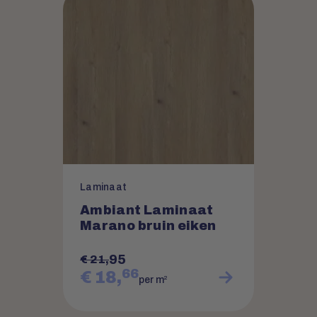
Laminaat
Ambiant Laminaat
Marano bruin eiken
95
€ 21,
66
€ 18,
2
per m