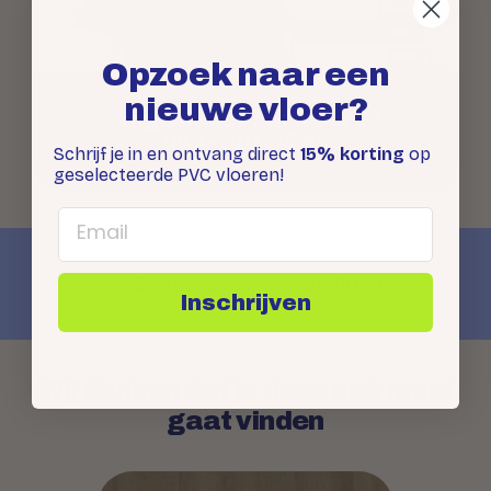
Opzoek naar een
nieuwe vloer?
Nog sneller antwoord?
085 - 401 95 84
Schrijf je in en ontvang direct
15% korting
op
geselecteerde PVC vloeren!
Email
Snelle levering aan huis!
Inschrijven
Wij denken dat je deze ook mooi
gaat vinden