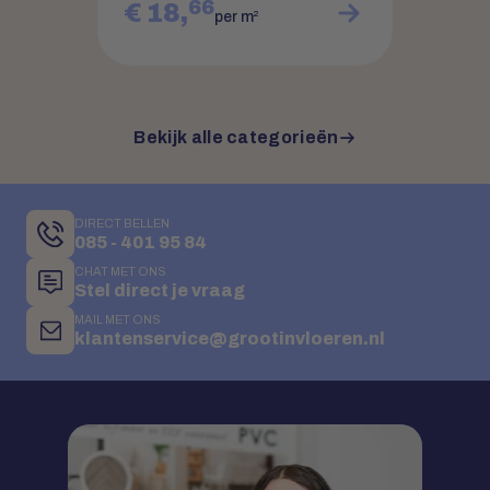
66
€ 18,
2
per m
Bekijk alle categorieën
DIRECT BELLEN
085 - 401 95 84
CHAT MET ONS
Stel direct je vraag
MAIL MET ONS
klantenservice@grootinvloeren.nl