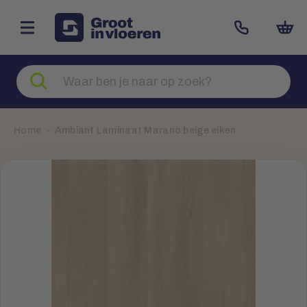
Zoeken
naar
producten
Home
Ambiant Laminaat Marano beige eiken