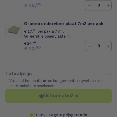
85
−
+
€
14,
Groene ondervloer plaat 7m2 per pak
95
€
17,
per pak à 7 m².
Vul eerst je oppervlakte in.
96
€
24,
−
+
95
€
17,
—
Totaalprijs
Vul eerst het aantal m² en het gewenste snijverlies in om
de totaalprijs te berekenen.
Vul aantal m2 in
100% Laagste prijsgarantie