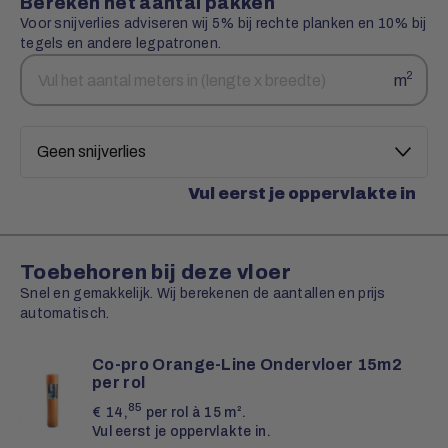
Bereken het aantal pakken
Voor snijverlies adviseren wij 5% bij rechte planken en 10% bij
tegels en andere legpatronen.
Aantal
Snijverlies
2
m
vierkante
meters
Vul eerst je oppervlakte in
Toebehoren bij deze vloer
Snel en gemakkelijk. Wij berekenen de aantallen en prijs
automatisch.
Co-pro Orange-Line Ondervloer 15m2
per rol
85
€
14,
per rol à 15 m².
Vul eerst je oppervlakte in.