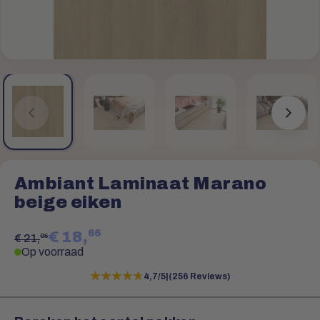
Ambiant Laminaat Marano
beige eiken
66
€ 18,
95
€ 21,
Op voorraad
★★★★★
★★★★★
4,7/5
|
(256 Reviews)