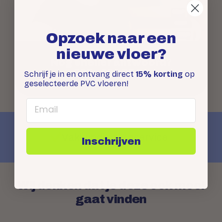
Opzoek naar een
nieuwe vloer?
Nog sneller antwoord?
085 - 401 95 84
Schrijf je in en ontvang direct
15% korting
op
geselecteerde PVC vloeren!
Email
Vakkundige legservice
Inschrijven
Wij denken dat je deze ook mooi
gaat vinden