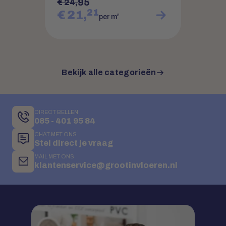
95
€ 24,
21
€ 21,
2
per m
Bekijk alle categorieën
DIRECT BELLEN
085 - 401 95 84
CHAT MET ONS
Stel direct je vraag
MAIL MET ONS
klantenservice@grootinvloeren.nl