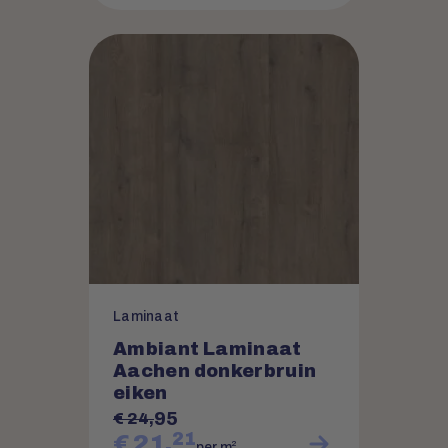
Laminaat
Ambiant Laminaat
Aachen donkerbruin
eiken
95
€ 24,
21
€ 21,
2
per m