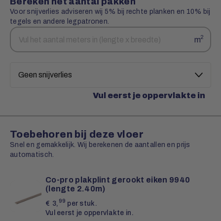
Bereken het aantal pakken
Voor snijverlies adviseren wij 5% bij rechte planken en 10% bij
tegels en andere legpatronen.
Aantal
Snijverlies
2
m
vierkante
meters
Vul eerst je oppervlakte in
Toebehoren bij deze vloer
Snel en gemakkelijk. Wij berekenen de aantallen en prijs
automatisch.
Co-pro plakplint gerookt eiken 9940
(lengte 2.40m)
99
€
3,
per stuk.
Vul eerst je oppervlakte in.