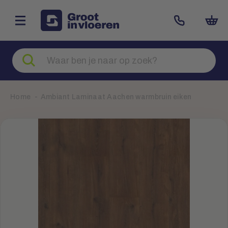
Zoeken
naar
producten
Home
Ambiant Laminaat Aachen warmbruin eiken