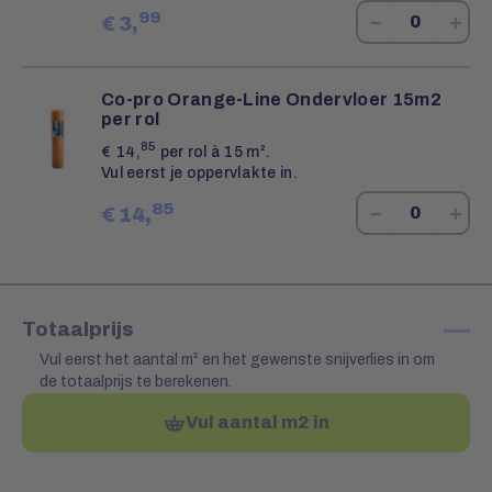
99
−
+
€
3,
Co-pro Orange-Line Ondervloer 15m2
per rol
85
€
14,
per rol à 15 m².
Vul eerst je oppervlakte in.
85
−
+
€
14,
—
Totaalprijs
Vul eerst het aantal m² en het gewenste snijverlies in om
de totaalprijs te berekenen.
Vul aantal m2 in