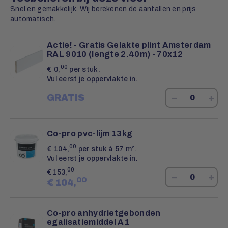
Snel en gemakkelijk. Wij berekenen de aantallen en prijs
automatisch.
Actie! - Gratis Gelakte plint Amsterdam
RAL 9010 (lengte 2.40m) - 70x12
00
€
0,
per stuk.
Vul eerst je oppervlakte in.
−
+
GRATIS
Co-pro pvc-lijm 13kg
00
€
104,
per stuk à 57 m².
Vul eerst je oppervlakte in.
00
€
153,
−
+
00
€
104,
Co-pro anhydrietgebonden
egalisatiemiddel A1