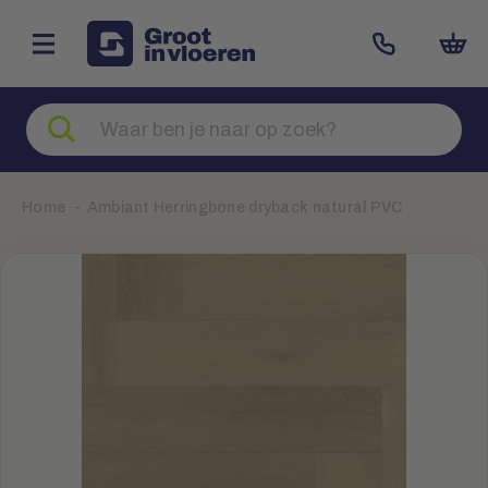
Zoeken
naar
producten
Home
Ambiant Herringbone dryback natural PVC