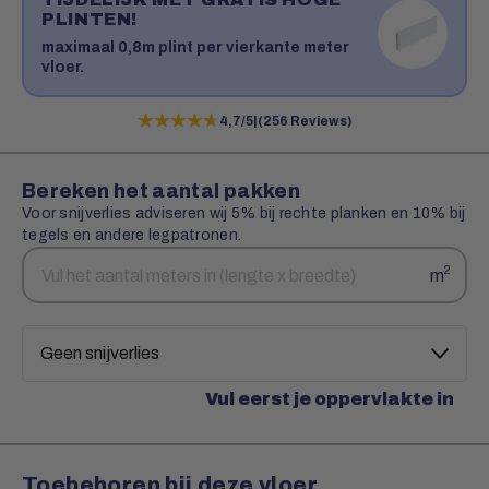
PLINTEN!
maximaal 0,8m plint per vierkante meter
vloer.
★★★★★
★★★★★
4,7/5
|
(256 Reviews)
Bereken het aantal pakken
Voor snijverlies adviseren wij 5% bij rechte planken en 10% bij
tegels en andere legpatronen.
Aantal
Snijverlies
2
m
vierkante
meters
Vul eerst je oppervlakte in
Toebehoren bij deze vloer