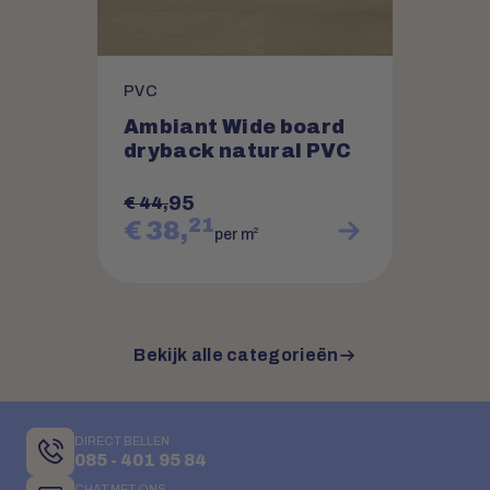
PVC
Ambiant Wide board
dryback natural PVC
95
€ 44,
21
€ 38,
2
per m
Bekijk alle categorieën
DIRECT BELLEN
085 - 401 95 84
CHAT MET ONS