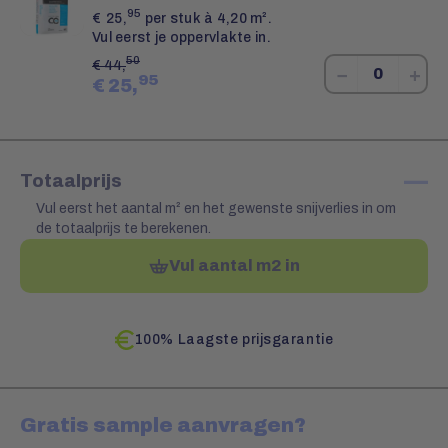
95
€
25,
per stuk à 4,20 m².
Vul eerst je oppervlakte in.
50
€
44,
−
+
95
€
25,
—
Totaalprijs
Vul eerst het aantal m² en het gewenste snijverlies in om
de totaalprijs te berekenen.
Vul aantal m2 in
100% Laagste prijsgarantie
Gratis sample aanvragen?