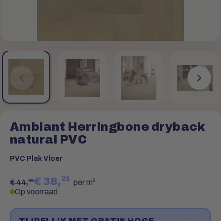
Ambiant Herringbone dryback
natural PVC
PVC Plak Vloer
21
€ 38,
95
€ 44,
per m²
Op voorraad
TIJDELIJK MET GRATIS HOGE