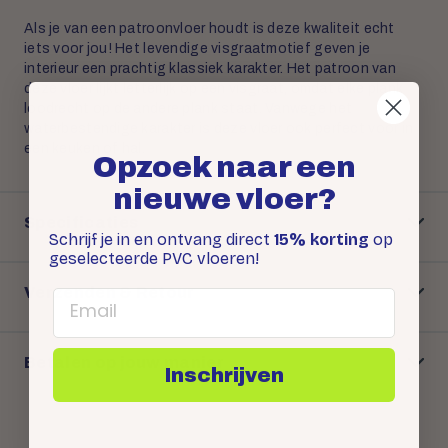
Als je van een patroonvloer houdt is deze kwaliteit echt
iets voor jou! Het levendige visgraatmotief geven je
interieur een prachtig klassiek karakter. Het patroon van
deze vloer lijkt letterlijk op een visgraat, omdat elke plank
loodrecht op de andere plank staat. Vanwege het
waterbestendige karakter is deze vloer ook perfect voor in
een keuken of hal.
Opzoek naar een
nieuwe vloer?
Specificaties
Schrijf je in en ontvang direct
15% korting
op
geselecteerde PVC vloeren!
Verzenden & Retour
Email
Betalen op jouw manier
Inschrijven