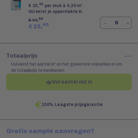
95
€
25,
per stuk à 4,20 m².
Vul eerst je oppervlakte in.
50
€
44,
−
+
95
€
25,
—
Totaalprijs
Vul eerst het aantal m² en het gewenste snijverlies in om
de totaalprijs te berekenen.
Vul aantal m2 in
100% Laagste prijsgarantie
Gratis sample aanvragen?