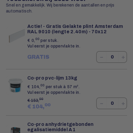
Snel en gemakkelijk. Wij berekenen de aantallen en prijs
automatisch.
Actie! - Gratis Gelakte plint Amsterdam
RAL 9010 (lengte 2.40m) - 70x12
00
€
0,
per stuk.
Vul eerst je oppervlakte in.
−
+
GRATIS
Co-pro pvc-lijm 13kg
00
€
104,
per stuk à 57 m².
Vul eerst je oppervlakte in.
00
€
153,
−
+
00
€
104,
Co-pro anhydrietgebonden
egalisatiemiddel A1