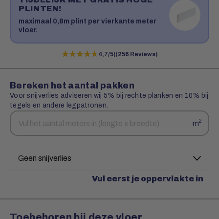
PLINTEN!
maximaal 0,8m plint per vierkante meter
vloer.
★★★★★
★★★★★
4,7/5
|
(256 Reviews)
Bereken het aantal pakken
Voor snijverlies adviseren wij 5% bij rechte planken en 10% bij
tegels en andere legpatronen.
Aantal
Snijverlies
2
m
vierkante
meters
Vul eerst je oppervlakte in
Toebehoren bij deze vloer