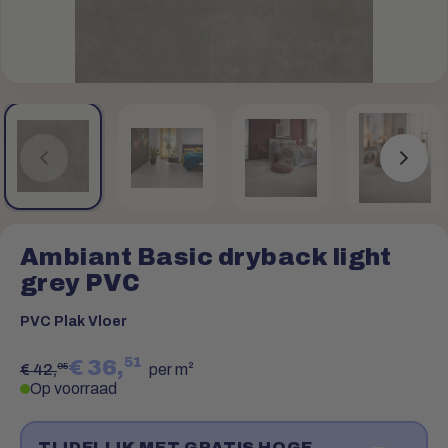
Ambiant Basic dryback light
grey PVC
PVC Plak Vloer
51
€ 36,
95
€ 42,
per m²
Op voorraad
TIJDELIJK MET GRATIS HOGE