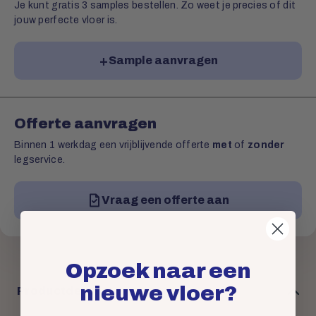
Je kunt gratis 3 samples bestellen. Zo weet je precies of dit
jouw perfecte vloer is.
Sample aanvragen
Offerte aanvragen
Binnen 1 werkdag een vrijblijvende offerte
met
of
zonder
legservice.
Vraag een offerte aan
Opzoek naar een
nieuwe vloer?
Productdetails