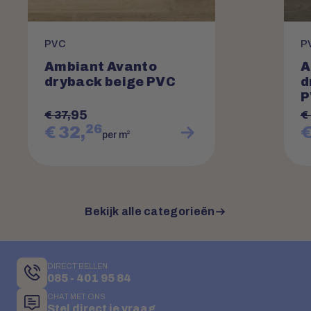
PVC
P
Ambiant Avanto
A
dryback beige PVC
d
P
95
€ 37,
€ 
26
€ 32,
€
2
per m
Bekijk alle categorieën
DIRECT BELLEN
085 - 401 95 84
CHAT MET ONS
Stel direct je vraag