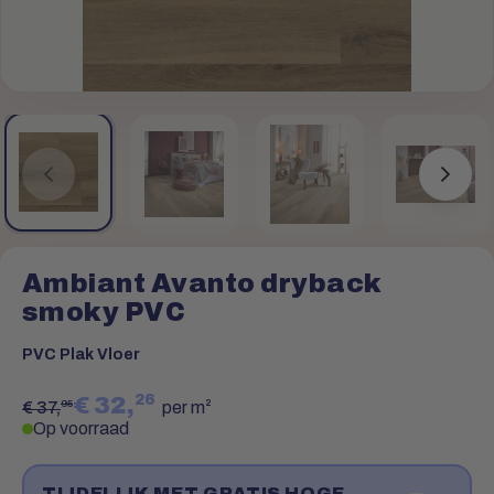
Ambiant Avanto dryback
smoky PVC
PVC Plak Vloer
26
€ 32,
95
€ 37,
per m²
Op voorraad
TIJDELIJK MET GRATIS HOGE