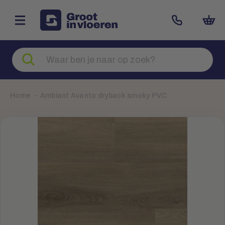
Zoeken
naar
producten
Home
Ambiant Avanto dryback smoky PVC