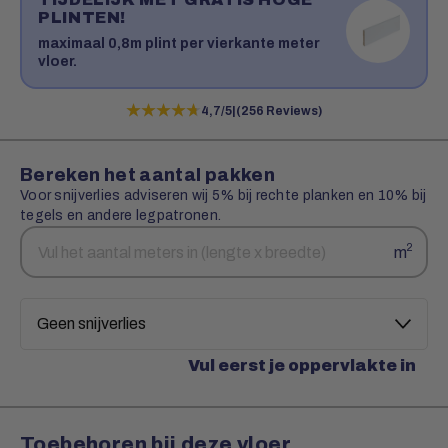
PLINTEN!
maximaal 0,8m plint per vierkante meter
vloer.
★★★★★
★★★★★
4,7/5
|
(256 Reviews)
Bereken het aantal pakken
Voor snijverlies adviseren wij 5% bij rechte planken en 10% bij
tegels en andere legpatronen.
Aantal
Snijverlies
2
m
vierkante
meters
Vul eerst je oppervlakte in
Toebehoren bij deze vloer