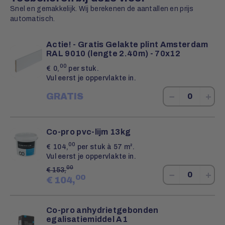
Snel en gemakkelijk. Wij berekenen de aantallen en prijs
automatisch.
Actie! - Gratis Gelakte plint Amsterdam
RAL 9010 (lengte 2.40m) - 70x12
00
€
0,
per stuk.
Vul eerst je oppervlakte in.
−
+
GRATIS
Co-pro pvc-lijm 13kg
00
€
104,
per stuk à 57 m².
Vul eerst je oppervlakte in.
00
€
153,
−
+
00
€
104,
Co-pro anhydrietgebonden
egalisatiemiddel A1