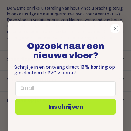
De warme en rijke uitstraling van hout vindt u prachtig terug
in onze rustige en natuurgetrouwe pvc-vloer Avanto (EIR).
Deze vloer is verkrijgbaar in zes kleuren, variërend van beige
tot donkergrijs, en sluiten daarnaast naadloos aan op
meerdere decors in onze collectie traprenovatie. De stroken
zijn afgewerkt met een extra matte toplaag van 0.55mm.
Opzoek naar een
nieuwe vloer?
Specificaties
Schrijf je in en ontvang direct
15% korting
op
geselecteerde PVC vloeren!
Verzenden & Retour
Email
Betalen op jouw manier
Inschrijven