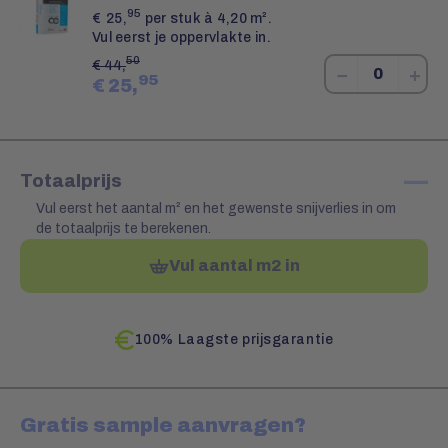
95
€
25,
per stuk à 4,20 m².
Vul eerst je oppervlakte in.
50
€
44,
−
+
95
€
25,
—
Totaalprijs
Vul eerst het aantal m² en het gewenste snijverlies in om
de totaalprijs te berekenen.
Vul aantal m2 in
100% Laagste prijsgarantie
Gratis sample aanvragen?