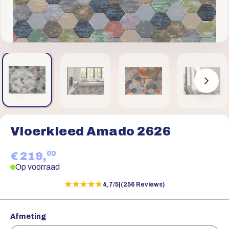
Vloerkleed Amado 2626
00
€ 219,
Op voorraad
★★★★★
★★★★★
4,7/5
|
(256 Reviews)
Afmeting