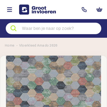
Zoeken
naar
producten
Home
Vloerkleed Amado 2626