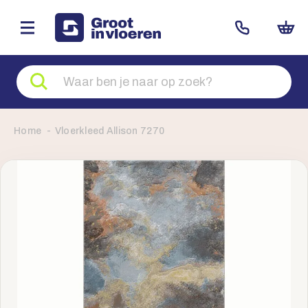
Zoeken
naar
producten
Home
Vloerkleed Allison 7270