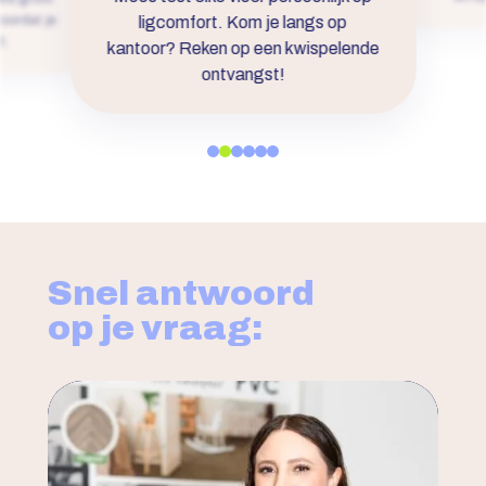
voordat je
ligcomfort. Kom je langs op
t.
kantoor? Reken op een kwispelende
ontvangst!
Snel antwoord
op je vraag: