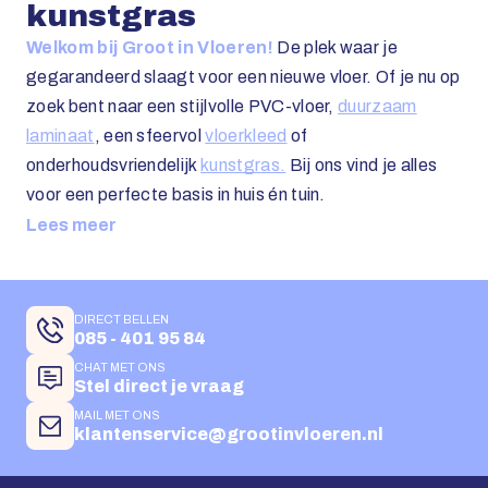
kunstgras
Welkom bij Groot in Vloeren!
De plek waar je
gegarandeerd slaagt voor een nieuwe vloer. Of je nu op
zoek bent naar een stijlvolle PVC-vloer,
duurzaam
laminaat
, een sfeervol
vloerkleed
of
onderhoudsvriendelijk
kunstgras.
Bij ons vind je alles
voor een perfecte basis in huis én tuin.
Lees meer
DIRECT BELLEN
085 - 401 95 84
CHAT MET ONS
Stel direct je vraag
MAIL MET ONS
klantenservice@grootinvloeren.nl