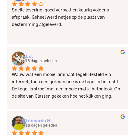
Snelle levering, goed verpakt en keurig volgens 
afspraak. Geheel werd netjes op de plaats van 
bestemming afgeleverd.
L J.
16 dagen geleden
Wauw wat een mooie laminaat tegel! Besteld via 
internet, toch een gok van hoe is de tegel in het echt. 
De tegel is stroef met een mooie matte betonlook. Op 
de site van Classen gekeken hoe het klikken ging, 
daarna in mijn eentje de vloer kunnen leggen. Ging 
heel makkelijk. De bestelling bij Groot in Vloeren ging 
heel soepel. Klantenservice heel vriendelijk. Ben echt 
Leonardo H.
heel blij!!
18 dagen geleden