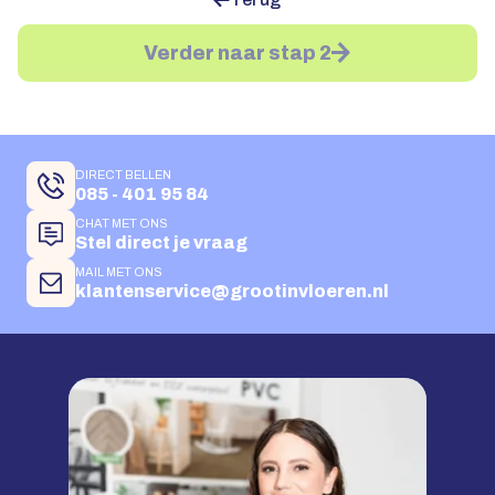
Verder naar stap 2
DIRECT BELLEN
085 - 401 95 84
CHAT MET ONS
Stel direct je vraag
MAIL MET ONS
klantenservice@grootinvloeren.nl