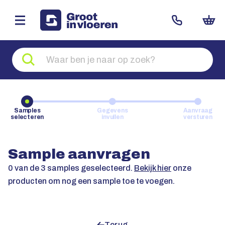
Zoeken
naar
producten
Samples
Gegevens
Aanvraag
selecteren
invullen
versturen
Sample aanvragen
0
van de 3 samples geselecteerd.
Bekijk hier
onze
producten om nog een sample toe te voegen.
Terug