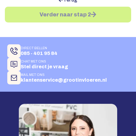
Verder naar stap 2
DIRECT BELLEN
085 - 401 95 84
CHAT MET ONS
Stel direct je vraag
MAIL MET ONS
klantenservice@grootinvloeren.nl