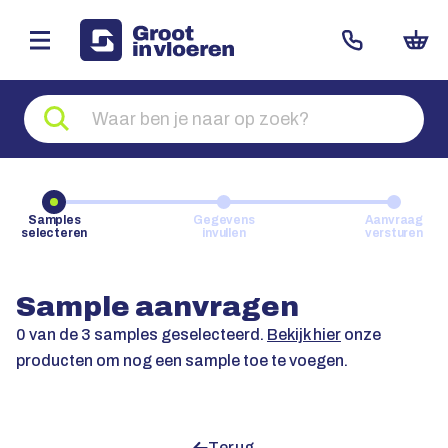
Zoeken
naar
producten
Samples
Gegevens
Aanvraag
selecteren
invullen
versturen
Sample aanvragen
0
van de 3 samples geselecteerd.
Bekijk hier
onze
producten om nog een sample toe te voegen.
Terug