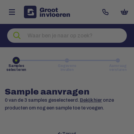
Zoeken
naar
producten
Samples
Gegevens
Aanvraag
selecteren
invullen
versturen
Sample aanvragen
0
van de 3 samples geselecteerd.
Bekijk hier
onze
producten om nog een sample toe te voegen.
Terug