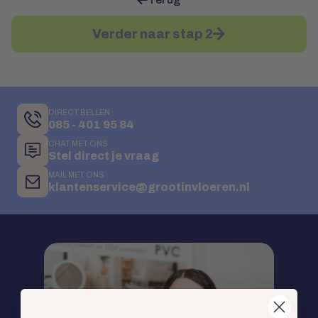
Verder naar stap 2
DIRECT BELLEN
085 - 401 95 84
CHAT MET ONS
Stel direct je vraag
MAIL MET ONS
klantenservice@grootinvloeren.nl