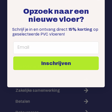
Opzoek naar een
nieuwe vloer?
Schrijf je in en ontvang direct
15% korting
op
Stel direct je vraag:
geselecteerde PVC vloeren!
Whatsapp ons
Email
Inschrijven
Service & Contact
Klantenservice
Zakelijke samenwerking
Betalen