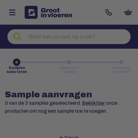
Zoeken
naar
producten
Samples
Gegevens
Aanvraag
selecteren
invullen
versturen
Sample aanvragen
0
van de 3 samples geselecteerd.
Bekijk hier
onze
producten om nog een sample toe te voegen.
Terug