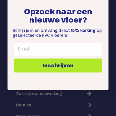
Opzoek naar een
nieuwe vloer?
Schrijf je in en ontvang direct
15% korting
op
Stel direct je vraag:
geselecteerde PVC vloeren!
Whatsapp ons
Email
Inschrijven
Service & Contact
Klantenservice
Zakelijke samenwerking
Betalen