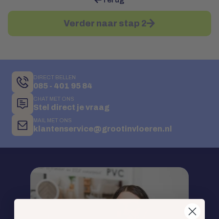
Verder naar stap 2
DIRECT BELLEN
085 - 401 95 84
CHAT MET ONS
Stel direct je vraag
MAIL MET ONS
klantenservice@grootinvloeren.nl