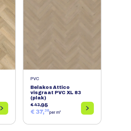
PVC
Belakos Attico
visgraat PVC XL 83
(plak)
95
€ 43,
€ 37,
36
2
per m