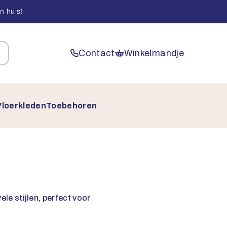
n huis!
Contact
Winkelmandje
Vloerkleden
Toebehoren
le stijlen, perfect voor