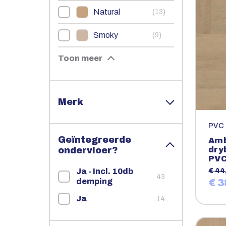
Natural
(
)
13
Smoky
(
)
9
Toon meer
Merk
PVC
Geïntegreerde
Amb
ondervloer?
dry
PV
Ja - Incl. 10db
€ 44
43
demping
€ 3
Ja
14