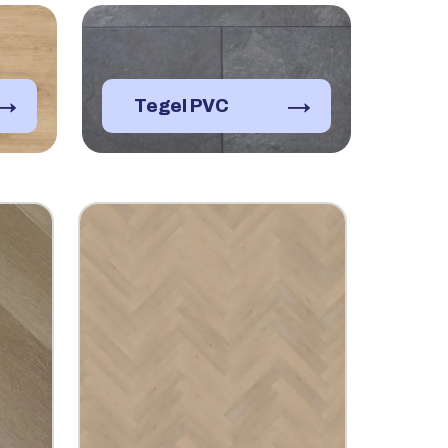
→
→
Tegel PVC