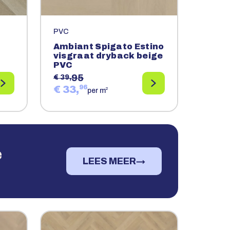
PVC
Ambiant Spigato Estino
visgraat dryback beige
PVC
95
€ 39,
€ 33,
96
2
per m
e
LEES MEER
→