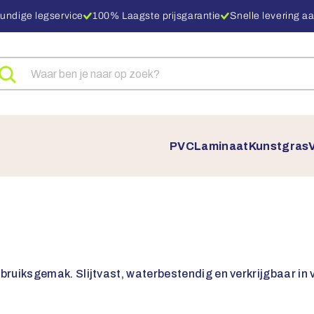
undige legservice
100% Laagste prijsgarantie
Snelle levering aa
eken
ar
oducten
PVC
Laminaat
Kunstgras
bruiksgemak. Slijtvast, waterbestendig en verkrijgbaar in ve