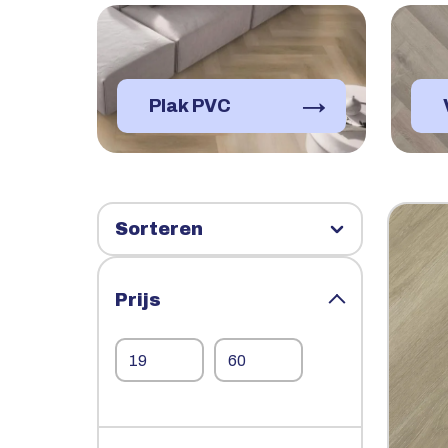
→
Plak PVC
Prijs