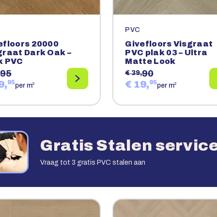
PVC
efloors 20000
Givefloors Visgraat
graat Dark Oak –
PVC plak 03 – Ultra
k PVC
Matte Look
95
90
€ 39,
9,
95
€ 19,
95
2
2
per m
per m
Gratis Stalen servic
Vraag tot 3 gratis PVC stalen aan