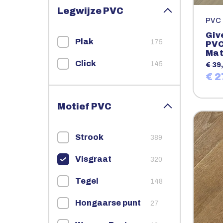
Legwijze PVC
PVC
Giv
Plak
175
PVC
Mat
Click
145
€ 39,
€ 2
Motief PVC
Strook
389
Visgraat
320
Tegel
148
Hongaarse punt
27