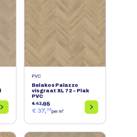
PVC
Belakos Palazzo
d
visgraat XL 72 – Plak
PVC
95
€ 43,
€ 37,
36
2
per m