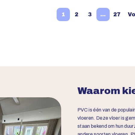
1
2
3
…
27
Vo
Waarom kie
PVC is één van de populai
vloeren. Deze vloer is ge
staan bekend om hun duur
andere soorten vloeren. PV