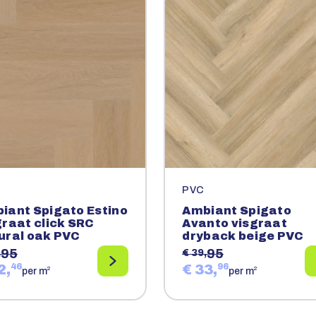
PVC
iant Spigato Estino
Ambiant Spigato
graat click SRC
Avanto visgraat
ural oak PVC
dryback beige PVC
95
95
,
€ 39,
2,
46
€ 33,
96
2
2
per m
per m