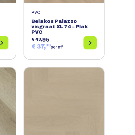
PVC
Belakos Palazzo
visgraat XL 74 – Plak
PVC
95
€ 43,
€ 37,
36
2
per m