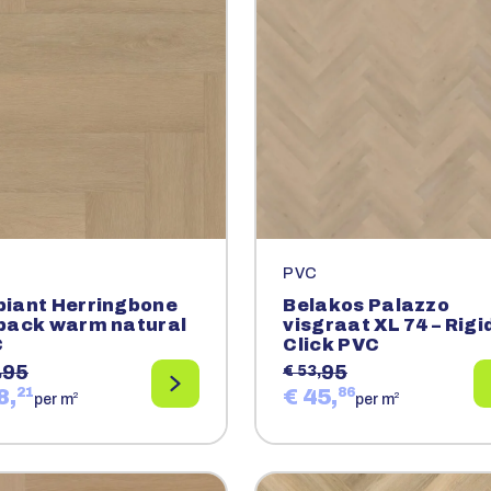
PVC
iant Herringbone
Belakos Palazzo
back warm natural
visgraat XL 74 – Rigi
C
Click PVC
95
95
,
€ 53,
8,
21
€ 45,
86
2
2
per m
per m