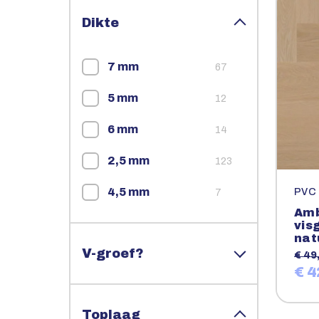
Dikte
7 mm
67
5 mm
12
6 mm
14
2,5 mm
123
4,5 mm
PVC
7
Amb
vis
nat
V-groef?
€ 49
€ 4
Toplaag