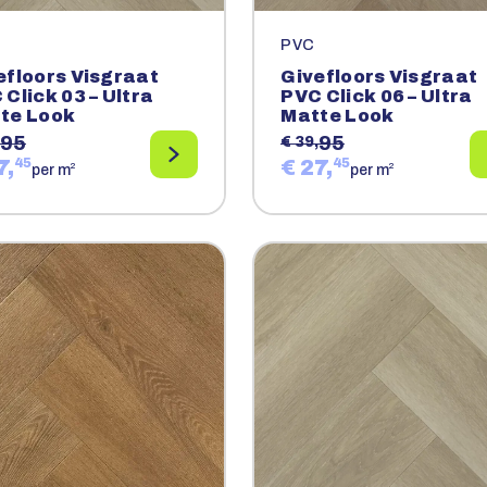
PVC
efloors Visgraat
Givefloors Visgraat
 Click 03 – Ultra
PVC Click 06 – Ultra
te Look
Matte Look
95
95
€ 39,
7,
45
€ 27,
45
2
2
per m
per m