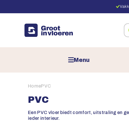
Vakk
Zo
na
pr
Menu
Home
PVC
PVC
Een PVC vloer biedt comfort, uitstraling en ge
ieder interieur.