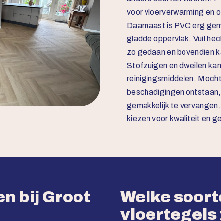
voor vloerverwarming en o
Daarnaast is PVC erg gema
gladde oppervlak. Vuil hec
zo gedaan en bovendien ka
Stofzuigen en dweilen kan 
reinigingsmiddelen. Moch
beschadigingen ontstaan, 
gemakkelijk te vervangen.
kiezen voor kwaliteit en 
n bij Groot
Welke soor
vloertegels 