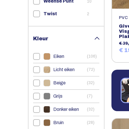
Weense Punt
10
Twist
2
PVC
Giv
Vis
Pla
Kleur
€ 39,
€ 1
Eiken
(
)
106
Licht eiken
(
)
72
Beige
(
)
32
Grijs
(
)
7
Donker eiken
(
)
32
Bruin
(
)
28