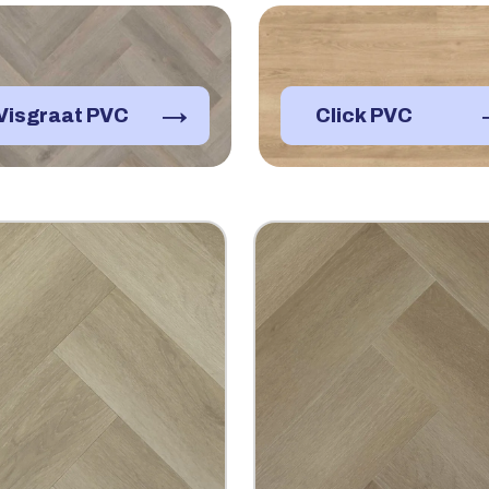
→
Visgraat PVC
Click PVC