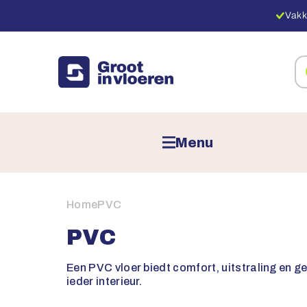
Vakk
Zo
na
pr
Menu
Home
PVC
PVC
Een PVC vloer biedt comfort, uitstraling en ge
ieder interieur.