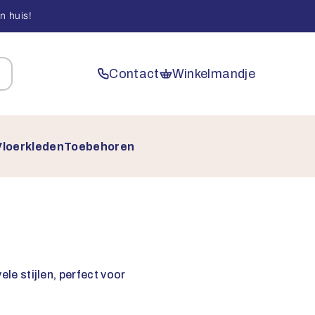
n huis!
Contact
Winkelmandje
Vloerkleden
Toebehoren
le stijlen, perfect voor