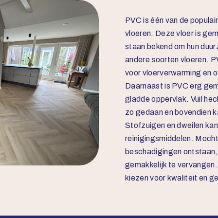
PVC is één van de populai
vloeren. Deze vloer is ge
staan bekend om hun duur
andere soorten vloeren. PV
voor vloerverwarming en o
Daarnaast is PVC erg gema
gladde oppervlak. Vuil hec
zo gedaan en bovendien ka
Stofzuigen en dweilen kan 
reinigingsmiddelen. Moch
beschadigingen ontstaan, 
gemakkelijk te vervangen.
kiezen voor kwaliteit en 