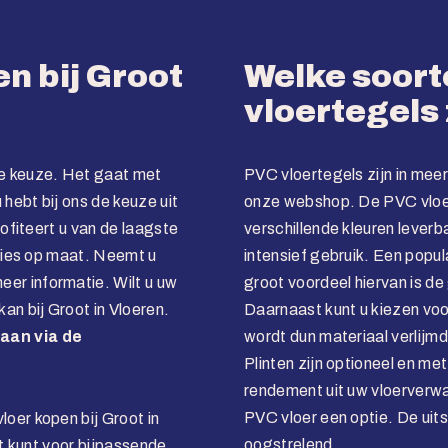
n bij Groot
Welke soor
vloertegels 
e keuze. Het gaat met
PVC vloertegels zijn in meer
hebt bij ons de keuze uit
onze webshop. De PVC vloere
rofiteert u van de laagste
verschillende kleuren lever
dvies op maat. Neemt u
intensief gebruik. Een popula
eer informatie. Wilt u uw
groot voordeel hiervan is de
an bij Groot in Vloeren.
Daarnaast kunt u kiezen voor
aan via de
wordt dun materiaal verlijmd
Plinten zijn optioneel en me
rendement uit uw vloerverwa
PVC vloer een optie. De uits
oer kopen bij Groot in
oogstrelend.
ht kunt voor bijpassende