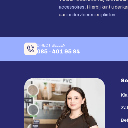
accessoires
. Hierbij kunt u denke
aan
ondervloeren
en
plinten
.
DIRECT BELLEN
085 - 401 95 84
Se
Kla
Zak
Bet