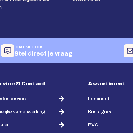
n
CHAT MET ONS
Stel direct je vraag
rvice & Contact
Assortiment
ntenservice
Laminaat
elijke samenwerking
Kunstgras
alen
PVC