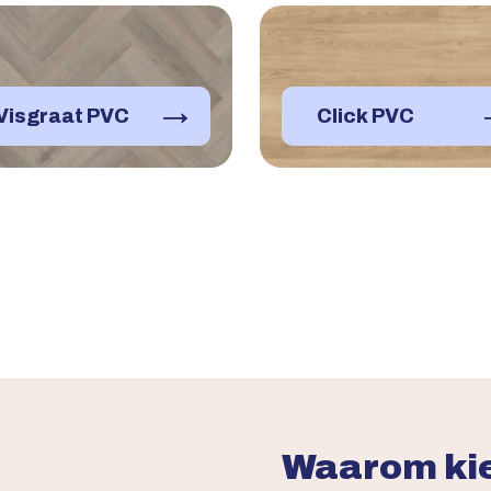
→
Visgraat PVC
Click PVC
Waarom kie