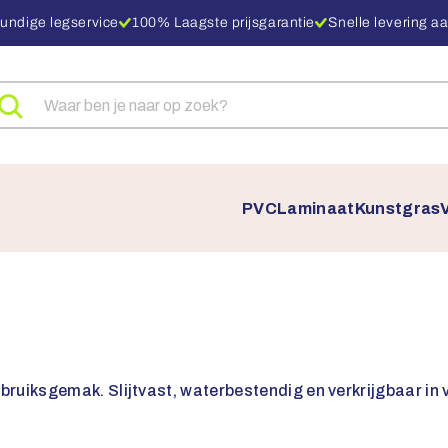
undige legservice
100% Laagste prijsgarantie
Snelle levering aa
eken
ar
oducten
PVC
Laminaat
Kunstgras
bruiksgemak. Slijtvast, waterbestendig en verkrijgbaar in ve