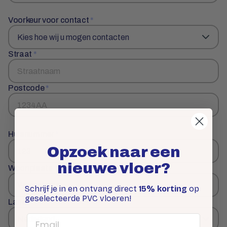
Voorkeur voor contact
*
Straat
*
Postcode
*
Huisnummer
*
Opzoek naar een
nieuwe vloer?
Woonplaats
*
Schrijf je in en ontvang direct
15% korting
op
geselecteerde PVC vloeren!
Land
*
Email