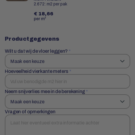
2.672: m2 per pak
€ 18,66
per m²
Productgegevens
Wilt u dat wij de vloer leggen?
*
Hoeveelheid vierkante meters
*
Neem snijverlies mee in de berekening
*
Vragen of opmerkingen