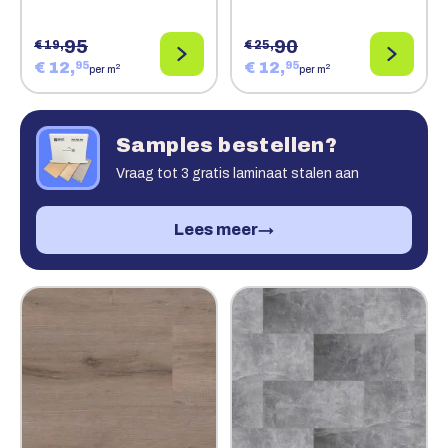
95
90
€ 19,
€ 25,
€ 12,
€ 12,
95
95
2
2
per m
per m
Samples bestellen?
Vraag tot 3 gratis laminaat stalen aan
Lees meer
→