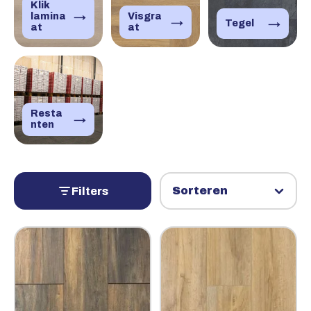
Klik
→
lamina
Visgra
→
→
Tegel
at
at
Resta
→
nten
Filters