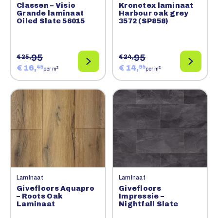
Classen – Visio
Kronotex laminaat
Grande laminaat
Harbour oak grey
Oiled Slate 56015
3572 (SP858)
95
95
€ 25,
€ 24,
€ 16,
€ 14,
45
95
2
2
per m
per m
Laminaat
Laminaat
Givefloors Aquapro
Givefloors
– Roots Oak
Impressie –
Laminaat
Nightfall Slate