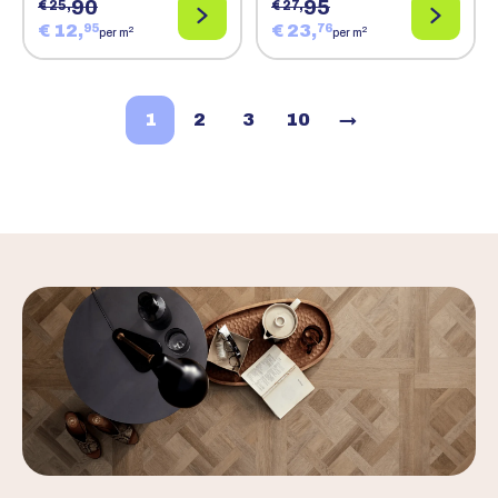
90
95
€ 25,
€ 27,
€ 12,
€ 23,
95
76
2
2
per m
per m
1
2
3
10
→
Volgende