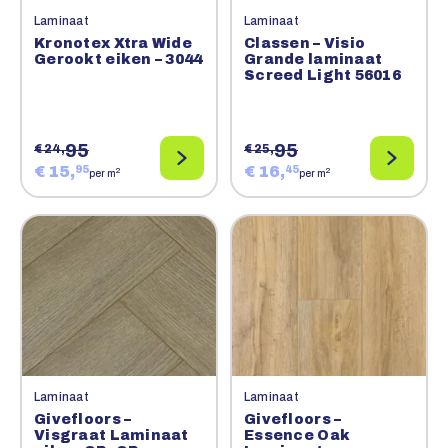
Laminaat
Laminaat
Kronotex Xtra Wide
Classen – Visio
Gerookt eiken – 3044
Grande laminaat
Screed Light 56016
95
95
€ 24,
€ 25,
€ 15,
€ 16,
95
45
2
2
per m
per m
Laminaat
Laminaat
Givefloors –
Givefloors –
Visgraat Laminaat
Essence Oak