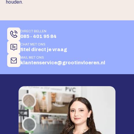
houden.
DIRECT BELLEN
085 - 401 95 84
CHAT MET ONS
Stel direct je vraag
MAIL MET ONS
klantenservice@grootinvloeren.nl