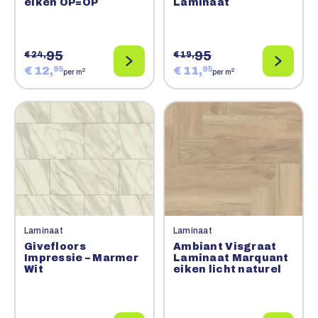
eiken OP=OP
Laminaat
95
95
€ 24,
€ 19,
€ 12,
€ 11,
95
95
2
2
per m
per m
Laminaat
Laminaat
Givefloors
Ambiant Visgraat
Impressie – Marmer
Laminaat Marquant
Wit
eiken licht naturel