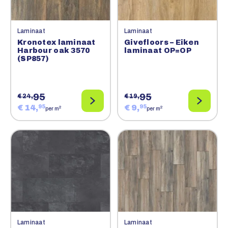
Laminaat
Laminaat
Kronotex laminaat
Givefloors – Eiken
Harbour oak 3570
laminaat OP=OP
(SP857)
95
95
€ 24,
€ 19,
€ 14,
€ 9,
95
95
2
2
per m
per m
Laminaat
Laminaat